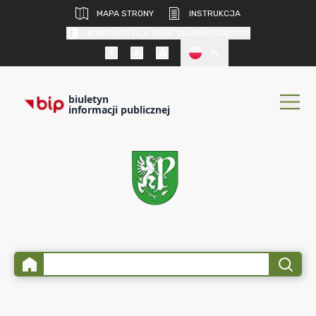
MAPA STRONY
INSTRUKCJA
KONTRAST DLA OSÓB SŁABOWIDZĄCYCH
PL
biuletyn
informacji publicznej