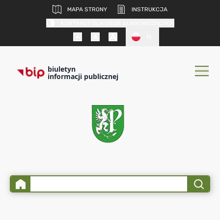
MAPA STRONY
INSTRUKCJA
KONTRAST DLA OSÓB SŁABOWIDZĄCYCH
PL
biuletyn
informacji publicznej